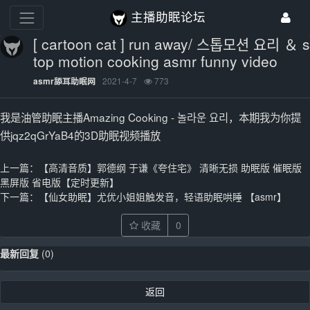
主播助眠论坛
[ cartoon cat ] run away/ 스톱모션 요리 ＆ s
top motion cooking asmr funny video
2021-4-7
773
asmr舔耳助眠网
我是油管助眠主播Amazing Cooking - 놀라운 요리，本期我为你提
供jqz2qGrYaB4的3D助眠视频播放
上一篇：
【高清音质】郭德纲 于谦《夸住宅》 清晰无损 助眠版 催眠版
黑屏版 省电版【定时更新】
下一篇：
【仙女助眠】尤优小姐姐触发音，轻语助眠哄睡 【asmr】
收藏
0
最新回复
(
0
)
返回