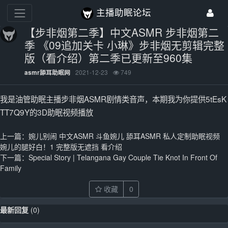
主播助眠论坛
【步非烟第二季】中文ASMR 步非烟第二
季 《09追加关卡 小琳》步非烟无剪辑完整
版（看介绍）第二季已更新至960集
2021-12-23
749
asmr舔耳助眠网
我是油管助眠主播步非烟ASMR剧情类音声，本期我为你提供5tEsK
TT7Q9Y的3D助眠视频播放
上一篇：
婉儿别闹 中文ASMR 斗鱼婉儿 舔耳ASMR 私人定制助眠视频
婉儿的腿好白！1 完整版无遮挡 看介绍
下一篇：
Special Story | Telangana Gay Couple Tie Knot In Front Of
Family
收藏
0
最新回复
(
0
)