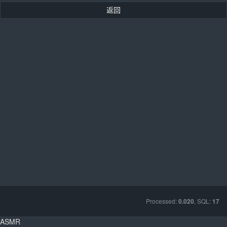
返回
Processed:
, SQL:
0.020
17
ASMR